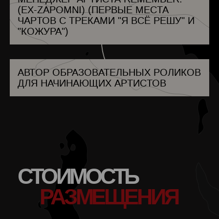
КОЛУМБИЯ
(EX-ZAPOMNI) (ПЕРВЫЕ МЕСТА
КОМОРСКИЕ ОСТРОВА
КОСТА-РИКА
ЧАРТОВ С ТРЕКАМИ "Я ВСЁ РЕШУ" И
ХОРВАТИЯ
"КОЖУРА")
КУБА
КИПР
ЧЕШСКАЯ РЕСПУБЛИКА
ДАНИЯ
ДЖИБУТИ
АВТОР ОБРАЗОВАТЕЛЬНЫХ РОЛИКОВ
ДОМИНИКА
ДЛЯ НАЧИНАЮЩИХ АРТИСТОВ
ДОМИНИКАНСКАЯ РЕСПУБЛИКА
КНДР
ДР КОНГО
ВОСТОЧНЫЙ ТИМОР
ЭКВАДОР
ЕГИПЕТ
ЭКВАТОРИАЛЬНАЯ ГВИНЕЯ
ЭРИТРЕЯ
ЭСТОНИЯ
В СВАТЕ
СТОИМОСТЬ
ЭФИОПИЯ
ФИДЖИ
РАЗМЕЩЕНИЯ
ФИНЛЯНДИЯ
ФРАНЦИЯ
ГАБОН