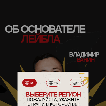
ЛЮБОМУ ВОПРОСУ ДАЖЕ
ЕСЛИ ТЫ НЕ КЛИЕНТ, ЭТО
УДИВЛЯЕТ. ВАУВИЖН
ДЕЙСТВИТЕЛЬНО ВАУ И С
ЭТИМ НЕ ПОСПОРИШЬ.
ОБ ОСНОВАТЕЛЕ
ЛЕЙБЛА
ВЛАДИМИР
ВАНИН
RU
EN
ES
ВЫБЕРИТЕ РЕГИОН
ПОЖАЛУЙСТА, УКАЖИТЕ
СТРАНУ, В КОТОРОЙ ВЫ