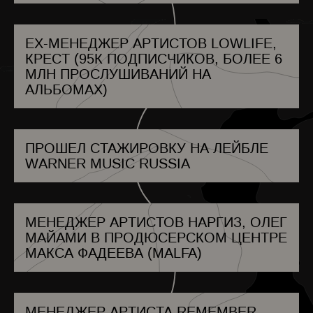
AUSTRIA
АЗЕРБАЙДЖАН
БАГАМЫ
БАХРЕЙН
EX-МЕНЕДЖЕР АРТИСТОВ LOWLIFE,
БАНГЛАДЕШ
КРЕСТ (95К ПОДПИСЧИКОВ, БОЛЕЕ 6
БАРБАДОС
МЛН ПРОСЛУШИВАНИЙ НА
БЕЛЬГИЯ
БЕЛИЗ
АЛЬБОМАХ)
БЕНИН
БУТАН
БОЛИВИЯ
БОСНИЯ И ГЕРЦЕГОВИНА
ПРОШЕЛ СТАЖИРОВКУ НА ЛЕЙБЛЕ
БОТСВАНА
WARNER MUSIC RUSSIA
БРАЗИЛИЯ
БРУНЕЙ
БОЛГАРИЯ
БУРКИНА-ФАСО
БУРУНДИ
МЕНЕДЖЕР АРТИСТОВ НАРГИЗ, ОЛЕГ
КАМБОДЖА
МАЙАМИ В ПРОДЮСЕРСКОМ ЦЕНТРЕ
КАМЕРУН
КАНАДА
МАКСА ФАДЕЕВА (MALFA)
КАБО-ВЕРДЕ
ЧАД
ЧИЛИ
КИТАЙ
МЕНЕДЖЕР АРТИСТА REMEMBER.