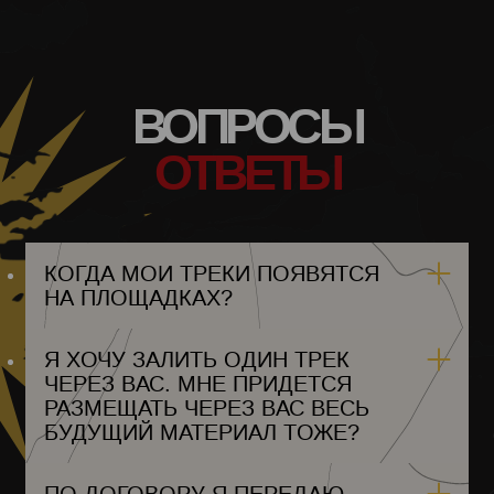
ИОРДАНИЯ
КАЗАХСТАН
КЕНИЯ
КОРОЛЬ
КИРИБАТИ
КУВЕЙТ
ВОПРОСЫ
КЫРГЫЗСТАН
ЛАОС
ОТВЕТЫ
ЛАТВИЯ
ЛИВАН
ЛЕСОТО
ЛИБЕРИЯ
ЛИВИЯ
ЛИХТЕНШТЕЙН
КОГДА МОИ ТРЕКИ ПОЯВЯТСЯ
ЛИТВА
НА ПЛОЩАДКАХ?
ЛЮКСЕМБУРГ
МАДАГАСКАР
МАЛАВИ
Я ХОЧУ ЗАЛИТЬ ОДИН ТРЕК
МАЛАЙЗИЯ
ПРИ ЗАПОЛНЕНИИ ФОРМЫ ВЫ
ЧЕРЕЗ ВАС. МНЕ ПРИДЕТСЯ
МАЛЬДИВЫ
САМИ ВЫБИРАЕТЕ ДАТУ
МАЛИ
РАЗМЕЩАТЬ ЧЕРЕЗ ВАС ВЕСЬ
ВЫХОДА. ЗАПОЛНИТЬ ФОРМУ
МАЛЬТА
БУДУЩИЙ МАТЕРИАЛ ТОЖЕ?
РЕКОМЕНДУЕТСЯ ЗА 3
МАВРИТАНИЯ
РАБОЧИХ ДНЯ ДО ЖЕЛАЕМОЙ
МАВРИКИЙ
МЕКСИКА
ДАТЫ ВЫХОДА, ЛИБО РАНЬШЕ.